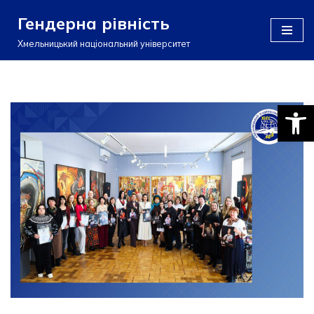
Гендерна рівність
Перейти
Хмельницький національний університет
до
вмісту
Відкри