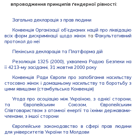
впровадження принципів ґендерної рівності
:
Загальна декларація з прав людини
Конвенція Організації об’єднаних націй про ліквідацію
всіх форм дискримінації щодо жінок
та
Факультативний
протокол до неї
Пекінська декларація та Платформа дій
Резолюція 1325 (2000), ухвалена Радою Безпеки на
її 4213-му засіданні, 31 жовтня 2000 року
Конвенція Ради Європи про запобігання насильству
стосовно жінок і домашньому насильству та боротьбу з
цими явищами (стамбульська Конвенція)
Угода про асоціацію між Україною, з однієї сторони,
та Європейським Союзом, Європейським
Співтовариством з атомної енергії та їхніми державами-
членами, з іншої сторони
Європейське законодавство в сфері прав людини
для університетів України та Молдови