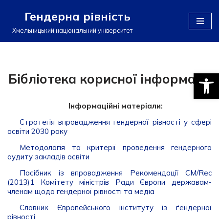
Гендерна рівність
Перейти
Хмельницький національний університет
до
вмісту
Відкри
Бібліотека корисної інформації
Інформаційні матеріали:
Стратегія впровадження гендерної рівності у сфері
освіти 2030 року
Методологія та критерії проведення гендерного
аудиту закладів освіти
Посібник із впровадження Рекомендації CM/Rec
(2013)1 Комітету міністрів Ради Європи державам-
членам щодо гендерної рівності та медіа
Словник Європейського інституту із ґендерної
рівності